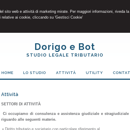
 del sito web e attività di marketing mirate. Per maggiori informazioni, riveda la
 relative ai cookie, cliccando su 'Gestisci Cookie'
Dorigo e Bot
STUDIO LEGALE TRIBUTARIO
HOME
LO STUDIO
ATTIVITÀ
UTILITY
CONTAT
Attività
SETTORI DI ATTIVITÀ
Ci occupiamo di consulenza e assistenza giudiziale e stragiudiziale in
riguardo alle seguenti materie.
• Diritto tributario e societario con particolare riferimento al